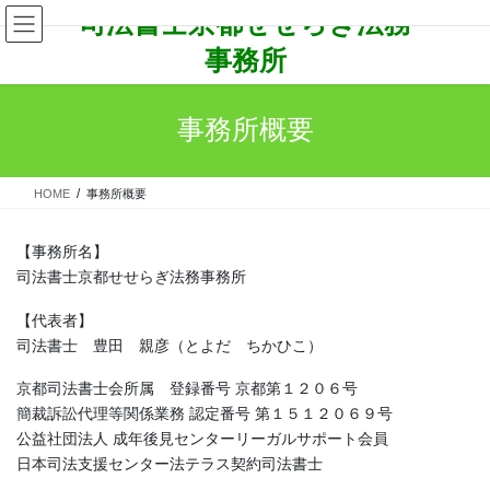
コ
ナ
司法書士京都せせらぎ法務
ン
ビ
事務所
テ
ゲ
ン
ー
ツ
シ
事務所概要
へ
ョ
ス
ン
キ
に
ッ
移
HOME
事務所概要
プ
動
【事務所名】
司法書士京都せせらぎ法務事務所
【代表者】
司法書士 豊田 親彦（とよだ ちかひこ）
京都司法書士会所属 登録番号 京都第１２０６号
簡裁訴訟代理等関係業務 認定番号 第１５１２０６９号
公益社団法人 成年後見センターリーガルサポート会員
日本司法支援センター法テラス契約司法書士